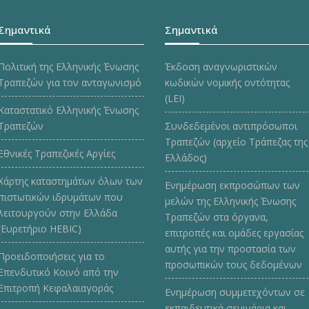
Σημαντικά
Σημαντικά
Πολιτική της Ελληνικής Ένωσης
Έκδοση αναγνωριστικών
Τραπεζών για τον ανταγωνισμό
κωδικών νομικής οντότητας
(LEI)
Καταστατικό Ελληνικής Ένωσης
Τραπεζών
Συνδεδεμένοι αντιπρόσωποι
Τραπεζών (αρχείο Τράπεζας της
Εθνικές Τραπεζικές Αργίες
Ελλάδος)
Χάρτης καταστημάτων όλων των
Ενημέρωση εκπροσώπων των
πιστωτικών ιδρυμάτων που
μελών της Ελληνικής Ένωσης
λειτουργούν στην Ελλάδα
Τραπεζών στα όργανα,
(Ευρετήριο HEBIC)
επιτροπές και ομάδες εργασίας
αυτής για την προστασία των
Προειδοποιήσεις για το
προσωπικών τους δεδομένων
Επενδυτικό Κοινό από την
Επιτροπή Κεφαλαιαγοράς
Ενημέρωση συμμετεχόντων σε
εκπαιδευτικά σεμινάρια και