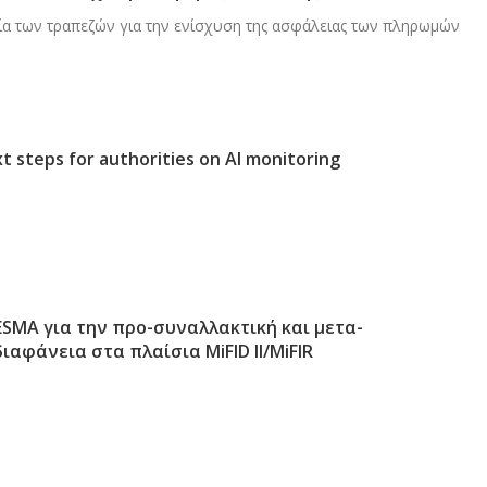
α των τραπεζών για την ενίσχυση της ασφάλειας των πληρωμών
xt steps for authorities on AI monitoring
 ESMA για την προ-συναλλακτική και μετα-
ιαφάνεια στα πλαίσια MiFID II/MiFIR