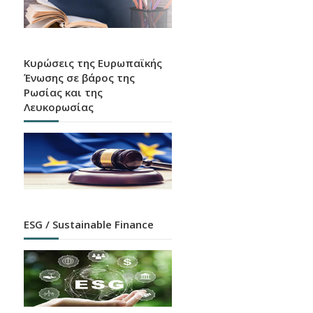
Ευρετήριο HEBIC
Χάρτης καταστημάτων, ATM και APS όλων των
πιστωτικών ιδρυμάτων που λειτουργούν στην
Ελλάδα
Κυρώσεις της Ευρωπαϊκής
Ένωσης σε βάρος της
Ρωσίας και της
Λευκορωσίας
Κάποιες Ειδοποιήσεις
είναι Καλύτερο να τις
ESG / Sustainable Finance
Αγνοείς
Ενημερώσου και προστατεύσου σήμερα από τα
δίαφορα είδη ηλεκτρονικής απάτης