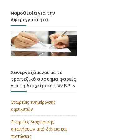
Νομοθεσία για την
Αφερεγγυότητα
CRR3 / CRD6
Εφαρμογή των κανόνων της Βασιλείας 3 στην
Ε.Ε.
Συνεργαζόμενοι με το
τραπεζικό σύστημα φορείς
για τη διαχείριση των NPLs
Εταιρείες ενημέρωσης
οφειλετών
Εταιρείες διαχείρισης
απαιτήσεων από δάνεια και
πιστώσεις