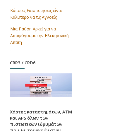
Κάποιες Ειδοποιήσεις είναι
Καλύτερο να τις Αγνοείς
EUROPEAN MONEY QUIZ
Μια Παύση Αρκεί για να
2026
Αποφύγουμε την Ηλεκτρονική
Απάτη
Την πρώτη θέση κέρδισαν οι Ελληνίδες
μαθήτριες στον Ευρωπαϊκό Διαγωνισμό
Γνώσεων για το Χρήμα.
CRR3 / CRD6
Βάση Δεδομένων
Ρυθμιστικών Εξελίξεων
Χάρτης καταστημάτων, ATM
και APS όλων των
πιστωτικών ιδρυμάτων
H Ελληνική Ένωση Τραπεζών σας καλωσορίζει
που λειτουργούν στην