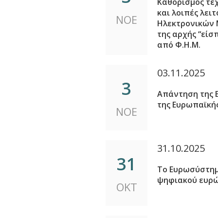
Καθορισμός τε
και λοιπές λει
ΝΟΕ
Ηλεκτρονικών 
της αρχής “εί
από Φ.Η.Μ.
03.11.2025
3
Απάντηση της Ε
της Ευρωπαϊκής
ΝΟΕ
31.10.2025
31
Το Ευρωσύστημ
ψηφιακού ευρ
ΟΚΤ