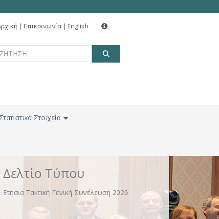
Αρχική
|
Επικοινωνία
|
English
Δελτίο Τύπου
ΑΝΑΖΗΤΗΣΗ
Νέα δωρεά 160 εκατ. ευρώ για την αναβάθμιση
χώρων και κτιριακών υποδομών σε ΕΚΠΑ, ΑΠΘ
και ΕΜΠ από Alpha Bank, Eurobank, Εθνική
Τράπεζα και Πειραιώς
Στατιστικά Στοιχεία
Δελτίο Τύπου
Ετήσια Τακτική Γενική Συνέλευση 2026