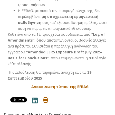
τροποποιήσεων.
Η EFRAG, με σκοπό την αποφυγή σύγχυσης, δεν
περιλαμβάνει
μη υποχρεωτική ερμηνευτική
καθοδήγηση
στις κατ’ εξουσιοδότηση πράξεις, ώστε
αυτή να παραμείνει πραγματικά εθελοντική.
Κάθε ένα από τα 12 προσχέδια συνοδεύεται από
“
Log
of
Amendments
”
, όπου αποτυπώνονται οι βασικές αλλαγές
ανά πρότυπο. Συνιστάται η παράλληλη ανάγνωση του
εγγράφου
“
Amended
ESRS
Exposure
Draft
July
2025-
Basis
for
Conclusions
”
, όπου τεκμηριώνεται η αιτιολογία
κάθε αλλαγής.
Η διαβούλευση θα παραμείνει ανοιχτή έως τις
29
Σεπτεμβρίου 2025
Ανακοίνωση τύπου της EFRAG
Πρόγραμμα «Μαριέττα Γιαννάκου»