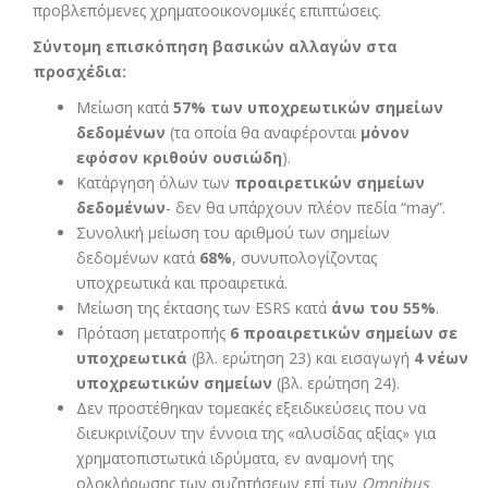
προβλεπόμενες χρηματοοικονομικές επιπτώσεις.
Σύντομη επισκόπηση βασικών αλλαγών στα
προσχέδια:
Μείωση κατά
57% των υποχρεωτικών σημείων
δεδομένων
(τα οποία θα αναφέρονται
μόνον
εφόσον κριθούν ουσιώδη
).
Κατάργηση όλων των
προαιρετικών σημείων
δεδομένων
- δεν θα υπάρχουν πλέον πεδία “may”.
Συνολική μείωση του αριθμού των σημείων
δεδομένων κατά
68%
, συνυπολογίζοντας
υποχρεωτικά και προαιρετικά.
Μείωση της έκτασης των ESRS κατά
άνω του 55%
.
Πρόταση μετατροπής
6 προαιρετικών σημείων σε
υποχρεωτικά
(βλ. ερώτηση 23) και εισαγωγή
4 νέων
υποχρεωτικών σημείων
(βλ. ερώτηση 24).
Δεν προστέθηκαν τομεακές εξειδικεύσεις που να
διευκρινίζουν την έννοια της «αλυσίδας αξίας» για
χρηματοπιστωτικά ιδρύματα, εν αναμονή της
ολοκλήρωσης των συζητήσεων επί των
Omnibus