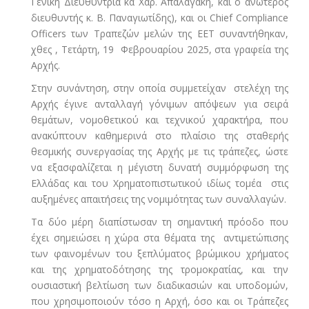
Γενική Διευθύντρια κα Χαρ. Απαλαγάκη, και ο ανώτερος
διευθυντής κ. Β. Παναγιωτίδης), και οι Chief Compliance
Officers των Τραπεζών μελών της ΕΕΤ συναντήθηκαν,
χθες , Τετάρτη, 19 Φεβρουαρίου 2025, στα γραφεία της
Αρχής.
Στην συνάντηση, στην οποία συμμετείχαν στελέχη της
Αρχής έγινε ανταλλαγή γόνιμων απόψεων για σειρά
θεμάτων, νομοθετικού και τεχνικού χαρακτήρα, που
ανακύπτουν καθημερινά στο πλαίσιο της σταθερής
θεσμικής συνεργασίας της Αρχής με τις τράπεζες, ώστε
να εξασφαλίζεται η μέγιστη δυνατή συμμόρφωση της
Ελλάδας και του Χρηματοπιστωτικού ιδίως τομέα στις
αυξημένες απαιτήσεις της νομιμότητας των συναλλαγών.
Τα δύο μέρη διαπίστωσαν τη σημαντική πρόοδο που
έχει σημειώσει η χώρα στα θέματα της αντιμετώπισης
των φαινομένων του ξεπλύματος βρώμικου χρήματος
και της χρηματοδότησης της τρομοκρατίας, και την
ουσιαστική βελτίωση των διαδικασιών και υποδομών,
που χρησιμοποιούν τόσο η Αρχή, όσο και οι Τράπεζες