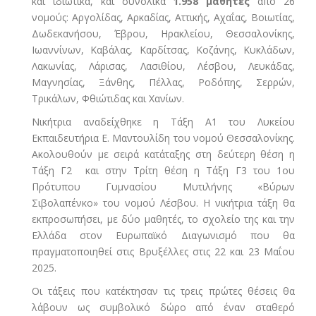
και ιδιωτικά, και συνολικά
1.958 μαθητές
από 26
νομούς: Αργολίδας, Αρκαδίας, Αττικής, Αχαΐας, Βοιωτίας,
Δωδεκανήσου, Έβρου, Ηρακλείου, Θεσσαλονίκης,
Ιωαννίνων, Καβάλας, Καρδίτσας, Κοζάνης, Κυκλάδων,
Λακωνίας, Λάρισας, Λασιθίου, Λέσβου, Λευκάδας,
Μαγνησίας, Ξάνθης, Πέλλας, Ροδόπης, Σερρών,
Τρικάλων, Φθιώτιδας και Χανίων.
Νικήτρια αναδείχθηκε η Τάξη Α1 του Λυκείου
Εκπαιδευτήρια Ε. Μαντουλίδη του νομού Θεσσαλονίκης.
Ακολουθούν με σειρά κατάταξης στη δεύτερη θέση η
Τάξη Γ2 και στην Τρίτη θέση η Τάξη Γ3 του 1ου
Πρότυπου Γυμνασίου Μυτιλήνης «Βύρων
Σιβολαπένκο» του νομού Λέσβου. Η νικήτρια τάξη θα
εκπροσωπήσει, με δύο μαθητές, το σχολείο της και την
Ελλάδα στον Ευρωπαϊκό Διαγωνισμό που θα
πραγματοποιηθεί στις Βρυξέλλες στις 22 και 23 Μαΐου
2025.
Οι τάξεις που κατέκτησαν τις τρεις πρώτες θέσεις θα
λάβουν ως συμβολικό δώρο από έναν σταθερό