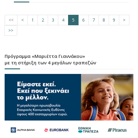
<<
<
1
2
3
4
5
6
7
8
9
>
>>
Πρόγραμμα «Μαριέττα Γιαννάκου»
με τη στήριξη των 4 μεγάλων τραπεζών