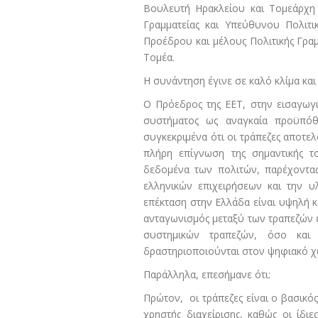
Βουλευτή Ηρακλείου και Τομεάρχη 
Γραμματείας και Υπεύθυνου Πολιτ
Προέδρου και μέλους Πολιτικής Γρα
Τομέα.
Η συνάντηση έγινε σε καλό κλίμα και
Ο Πρόεδρος της ΕΕΤ, στην εισαγωγ
συστήματος ως αναγκαία προϋπόθε
συγκεκριμένα ότι οι τράπεζες αποτε
πλήρη επίγνωση της σημαντικής τ
δεδομένα των πολιτών, παρέχοντα
ελληνικών επιχειρήσεων και την υ
επέκταση στην Ελλάδα είναι υψηλή 
ανταγωνισμός μεταξύ των τραπεζών 
συστημικών τραπεζών, όσο και
δραστηριοποιούνται στον ψηφιακό 
Παράλληλα, επεσήμανε ότι:
Πρώτον, οι τράπεζες είναι ο βασικό
χρηστής διαχείρισης, καθώς οι ίδι