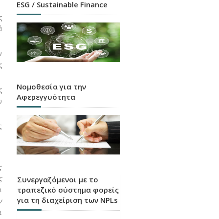
ESG / Sustainable Finance
ς
ά
ν
ς
Νομοθεσία για την
ς
Αφερεγγυότητα
υ
ς
ς
ς
Συνεργαζόμενοι με το
τραπεζικό σύστημα φορείς
ι
για τη διαχείριση των NPLs
ν
ι