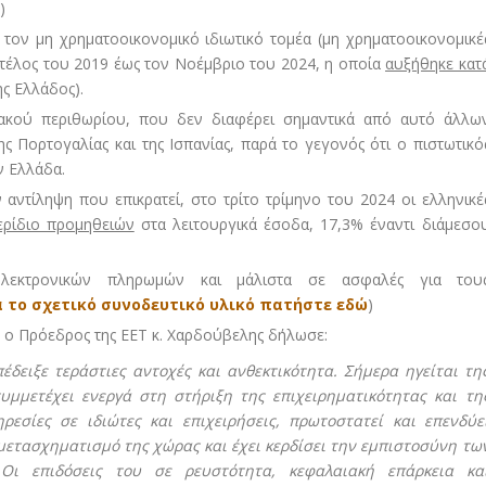
)
ον μη χρηματοοικονομικό ιδιωτικό τομέα (μη χρηματοοικονομικέ
ο τέλος του 2019 έως τον Νοέμβριο του 2024, η οποία
αυξήθηκε κατ
ης Ελλάδος).
ακού περιθωρίου, που δεν διαφέρει σημαντικά από αυτό άλλω
 Πορτογαλίας και της Ισπανίας, παρά το γεγονός ότι ο πιστωτικό
ν Ελλάδα.
 αντίληψη που επικρατεί, στο τρίτο τρίμηνο του 2024 οι ελληνικέ
ερίδιο προμηθειών
στα λειτουργικά έσοδα, 17,3% έναντι διάμεσο
λεκτρονικών πληρωμών και μάλιστα σε ασφαλές για του
α το σχετικό συνοδευτικό υλικό πατήστε εδώ
)
 ο Πρόεδρος της ΕΕΤ κ. Χαρδούβελης δήλωσε:
έδειξε τεράστιες αντοχές και ανθεκτικότητα. Σήμερα ηγείται τη
υμμετέχει ενεργά στη στήριξη της επιχειρηματικότητας και τη
ρεσίες σε ιδιώτες και επιχειρήσεις, πρωτοστατεί και επενδύε
ετασχηματισμό της χώρας και έχει κερδίσει την εμπιστοσύνη τω
Οι επιδόσεις του σε ρευστότητα, κεφαλαιακή επάρκεια κα