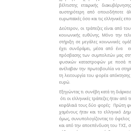
βέλτιστης εταιρικής διακυβέρνησ
αυστηρότερη από οποιοδήποτε άλλ
ευρωπαϊκές όσο και τις ελληνικές επο
Δεύτερον, οι τράπεζες είναι από το
κοινωνικής ευθύνης. Μόνο την τελε
στήριξη σε μεγάλες κοινωνικές ομά
έχει συνδράμει, μέσα από ένα ευ
πρόσβασης των συμπολιτών μας στην
φυσικών καταστροφών με ποσά π
ανέλαβαν την πρωτοβουλία να στηρ
τη λειτουργία του φορέα απόκτησης
ευρώ.
Εξηγώντας τι συνέβη κατά τη διάρκει
ότι οι ελληνικές τράπεζες ήταν από 
κεφάλαιά τους δύο φορές: Πρώτη φο
χαμένους ήταν και το ελληνικό Δημ
όμως, συνυπολογίζοντας το όφελος α
και από την αποεπένδυση του ΤΧΣ, σ