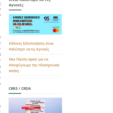
ς
Αγνοείς
υ
ύ
ύ
ε
Κάποιες Ειδοποιήσεις είναι
ν
Καλύτερο να τις Αγνοείς
ά
Μια Παύση Αρκεί για να
ν
Αποφύγουμε την Ηλεκτρονική
ή
Απάτη
ο
ν
υ
CRR3 / CRD6
ι
ς