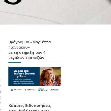
Πρόγραμμα «Μαριέττα
Γιαννάκου»
με τη στήριξη των 4
μεγάλων τραπεζών
ε
ο
ή
ς
ο
Κάποιες Ειδοποιήσεις
,
είναι Καλύτερο να τις