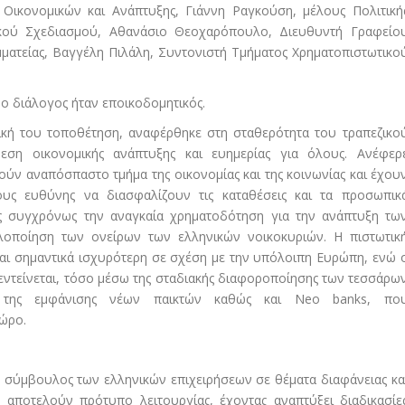
Οικονομικών και Ανάπτυξης, Γιάννη Ραγκούση, μέλους Πολιτική
ικού Σχεδιασμού, Αθανάσιο Θεοχαρόπουλο, Διευθυντή Γραφείο
μματείας, Βαγγέλη Πιλάλη, Συντονιστή Τμήματος Χρηματοπιστωτικο
 ο διάλογος ήταν εποικοδομητικός.
ική του τοποθέτηση, αναφέρθηκε στη σταθερότητα του τραπεζικο
ση οικονομικής ανάπτυξης και ευημερίας για όλους. Ανέφερ
λούν αναπόσπαστο τμήμα της οικονομίας και της κοινωνίας και έχου
ους ευθύνης να διασφαλίζουν τις καταθέσεις και τα προσωπικ
ς συγχρόνως την αναγκαία χρηματοδότηση για την ανάπτυξη τω
λοποίηση των ονείρων των ελληνικών νοικοκυριών. Η πιστωτικ
και σημαντικά ισχυρότερη σε σχέση με την υπόλοιπη Ευρώπη, ενώ 
εντείνεται, τόσο μέσω της σταδιακής διαφοροποίησης των τεσσάρω
 της εμφάνισης νέων παικτών καθώς και Neo banks, πο
χώρο.
ς σύμβουλος των ελληνικών επιχειρήσεων σε θέματα διαφάνειας κα
ες αποτελούν πρότυπο λειτουργίας, έχοντας αναπτύξει διαδικασίε