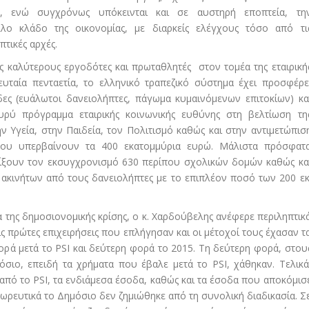
ης, ενώ συγχρόνως υπόκεινται και σε αυστηρή εποπτεία, τη
ο κλάδο της οικονομίας, με διαρκείς ελέγχους τόσο από τι
πτικές αρχές.
υς καλύτερους εργοδότες και πρωταθλητές στον τομέα της εταιρική
υταία πενταετία, το ελληνικό τραπεζικό σύστημα έχει προσφέρε
δες (ευάλωτοι δανειολήπτες, πάγωμα κυμαινόμενων επιτοκίων) κα
ρύ πρόγραμμα εταιρικής κοινωνικής ευθύνης στη βελτίωση τη
 Υγεία, στην Παιδεία, τον Πολιτισμό καθώς και στην αντιμετώπισ
ου υπερβαίνουν τα 400 εκατομμύρια ευρώ. Μάλιστα πρόσφατ
ίξουν τον εκσυγχρονισμό 630 περίπου σχολικών δομών καθώς κα
 ακινήτων από τους δανειολήπτες με το επιπλέον ποσό των 200 εκ
α της δημοσιονομικής κρίσης, ο κ. Χαρδούβελης ανέφερε περιληπτικ
τις πρώτες επιχειρήσεις που επλήγησαν και οι μέτοχοί τους έχασαν τ
ρά μετά το PSI και δεύτερη φορά το 2015. Τη δεύτερη φορά, στου
όσιο, επειδή τα χρήματα που έβαλε μετά το PSI, χάθηκαν. Τελικά
πό το PSI, τα ενδιάμεσα έσοδα, καθώς και τα έσοδα που αποκόμισ
ωρευτικά το Δημόσιο δεν ζημιώθηκε από τη συνολική διαδικασία. Σ