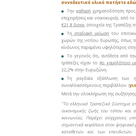
συνοδευτικό υλικό πατήστε εδώ
Την
καθαρή
χρηματοδότηση προς τ
επιχειρήσεις και νοικοκυριά), από τ
€21,8 δισεκ.
(στοιχεία της Τραπέζης τ
Τη
σταδιακή μείωση
του επιτοκι
χωρών της νοτίου Ευρώπης, όπως της
κίνδυνος παραμένει υψηλότερος στη
Το γεγονός ότι, αντίθετα από την
τράπεζες είχαν το
4ο χαμηλότερο μ
22,2% στην Ευρωζώνη.
Τη ραγδαία εξάπλωση των η
συναλλασσόμενους περιβάλλον. (
γι
Μετά την ολοκλήρωση της συζήτησης
"Το ελληνικό Τραπεζικό Σύστημα επ
οικονομικής ζωής του τόπου και σ
κοινωνίας. Παρέχει σύγχρονες υπη
σημαντικά κεφάλαια στον ψηφιακό μ
καταθετών και των επενδυτών. 