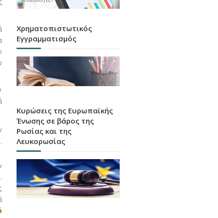
ς
Χρηματοπιστωτικός
ά
Εγγραμματισμός
α
ν
υ
ν
ά
Κυρώσεις της Ευρωπαϊκής
Ένωσης σε βάρος της
ν
Ρωσίας και της
Λευκορωσίας
.
ν
.
ς
ά
ό