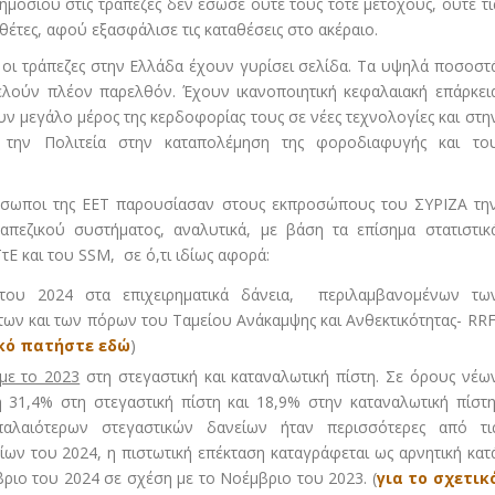
μοσίου στις τράπεζες δεν έσωσε ούτε τους τότε μετόχους, ούτε τι
αθέτες, αφού εξασφάλισε τις καταθέσεις στο ακέραιο.
 οι τράπεζες στην Ελλάδα έχουν γυρίσει σελίδα. Τα υψηλά ποσοστ
λούν πλέον παρελθόν. Έχουν ικανοποιητική κεφαλαιακή επάρκει
ν μεγάλο μέρος της κερδοφορίας τους σε νέες τεχνολογίες και στη
 την Πολιτεία στην καταπολέμηση της φοροδιαφυγής και το
όσωποι της ΕΕΤ παρουσίασαν στους εκπροσώπους του ΣΥΡΙΖΑ τη
απεζικού συστήματος, αναλυτικά, με βάση τα επίσημα στατιστικ
 ΤτΕ και του SSM, σε ό,τι ιδίως αφορά:
ου 2024 στα επιχειρηματικά δάνεια, περιλαμβανομένων τω
 και των πόρων του Ταμείου Ανάκαμψης και Ανθεκτικότητας- RRF
ικό πατήστε εδώ
)
με το 2023
στη στεγαστική και καταναλωτική πίστη. Σε όρους νέω
31,4% στη στεγαστική πίστη και 18,9% στην καταναλωτική πίστη
αλαιότερων στεγαστικών δανείων ήταν περισσότερες από τι
ίων του 2024, η πιστωτική επέκταση καταγράφεται ως αρνητική κατ
βριο του 2024 σε σχέση με το Νοέμβριο του 2023. (
για το σχετικ