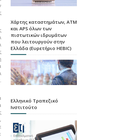
ν
ς
Χάρτης καταστημάτων, ATM
και APS όλων των
ς
πιστωτικών ιδρυμάτων
ι
που λειτουργούν στην
ι
Ελλάδα (Ευρετήριο HEBIC)
ς
η
α
ι
.
ά
Ελληνικό Τραπεζικό
α
Ινστιτούτο
ς
,
ε
ε