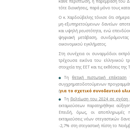
κάθε περίπτωση, η παρέμβαση του Δη
τότε διοικήσεις, παρά μόνο τους κατ
Ο κ. Χαρδούβελης τόνισε ότι σήμερα
μη-εξυπηρετούμενων δανείων αποτε
και υψηλή ρευστότητα, ενώ επενδύου
ψηφιακή μετάβαση, συνδράμοντας
οικονομικού εγκλήματος.
Στη συνέχεια οι συναρμόδιοι εκπρ
τρέχουσα εικόνα του ελληνικού τρ
στοιχεία της ΕΕΤ και τις εκθέσεις της
Τη
θετική πιστωτική επέκταση
τ
συγχρηματοδοτούμενων προγραμμάτων
(
για το σχετικό συνοδευτικό υλ
Τη
βελτίωση του 2024 σε σχέση 
εκταμιεύσεων παρατηρήθηκε αύξηση 
Επειδή, όμως, οι αποπληρωμές π
εκταμιεύσεις νέων στεγαστικών δανε
-2,7% στη στεγαστική πίστη το Νοέμ