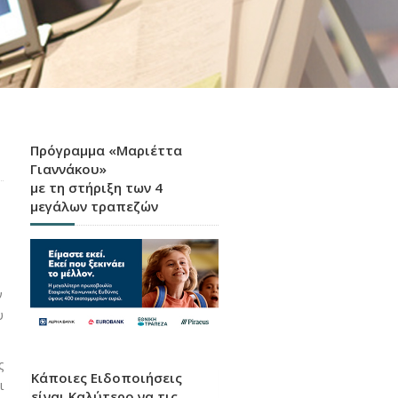
Πρόγραμμα «Μαριέττα
Γιαννάκου»
με τη στήριξη των 4
μεγάλων τραπεζών
ν
υ
ς
Κάποιες Ειδοποιήσεις
ι
είναι Καλύτερο να τις