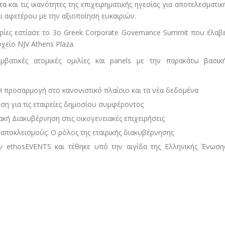
 και τις ικανότητες της επιχειρηματικής ηγεσίας για αποτελεσματικ
 αφετέρου με την αξιοποίηση ευκαιριών.
καιρίες εστίασε το 3o Greek Corporate Governance Summit που έλαβ
χείο NJV Athens Plaza.
βατικές ατομικές ομιλίες και panels με την παρακάτω βασικ
: Η προσαρμογή στο κανονιστικό πλαίσιο και τα νέα δεδομένα
ηση για τις εταιρείες δημοσίου συμφέροντος
ιακή Διακυβέρνηση στις οικογενειακές επιχειρήσεις
αποκλεισμούς: Ο ρόλος της εταιρικής διακυβέρνησης
 ethosEVENTS και τέθηκε υπό την αιγίδα της Ελληνικής Ένωση