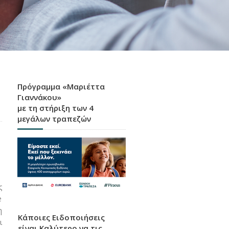
Πρόγραμμα «Μαριέττα
Γιαννάκου»
με τη στήριξη των 4
μεγάλων τραπεζών
ς
e
η
Κάποιες Ειδοποιήσεις
ι
είναι Καλύτερο να τις