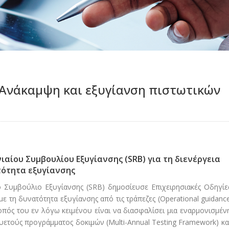
 Ανάκαμψη και εξυγίανση πιστωτικών
ιαίου Συμβουλίου Εξυγίανσης (SRB) για τη διενέργεια
τότητα εξυγίανσης
ίο Συμβούλιο Εξυγίανσης (SRB) δημοσίευσε Επιχειρησιακές Οδηγίε
με τη δυνατότητα εξυγίανσης από τις τράπεζες (Operational guidanc
 Σκοπός του εν λόγω κειμένου είναι να διασφαλίσει μια εναρμονισμέν
ετούς προγράμματος δοκιμών (Multi-Annual Testing Framework) κα