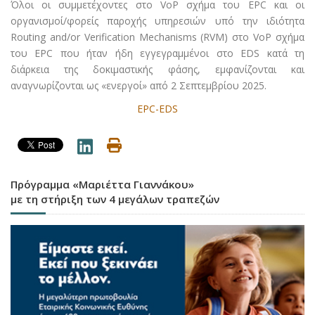
Όλοι οι συμμετέχοντες στο VoP σχήμα του EPC και οι
οργανισμοί/φορείς παροχής υπηρεσιών υπό την ιδιότητα
Routing and/or Verification Mechanisms (RVM) στο VoP σχήμα
του EPC που ήταν ήδη εγγεγραμμένοι στο EDS κατά τη
διάρκεια της δοκιμαστικής φάσης, εμφανίζονται και
αναγνωρίζονται ως «ενεργοί» από 2 Σεπτεμβρίου 2025.
EPC-EDS
Πρόγραμμα «Μαριέττα Γιαννάκου»
με τη στήριξη των 4 μεγάλων τραπεζών