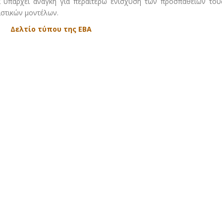
 υπάρχει ανάγκη για περαιτέρω ενίσχυση των προσπαθειών του
στικών μοντέλων.
Δελτίο τύπου της ΕΒΑ