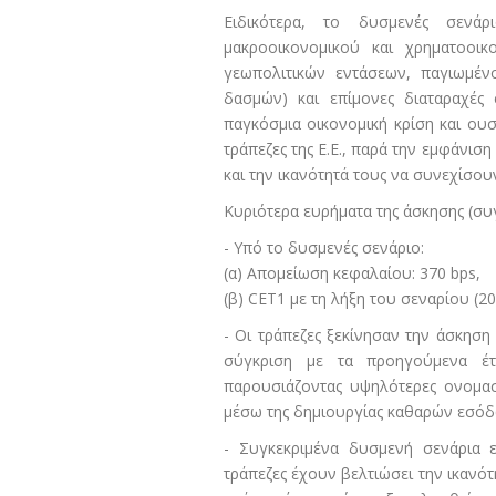
Ειδικότερα, το δυσμενές σενά
μακροοικονομικού και χρηματοοι
γεωπολιτικών εντάσεων, παγιωμέν
δασμών) και επίμονες διαταραχές
παγκόσμια οικονομική κρίση και ουσ
τράπεζες της Ε.Ε., παρά την εμφάνισ
και την ικανότητά τους να συνεχίσου
Κυριότερα ευρήματα της άσκησης (συγ
- Υπό το δυσμενές σενάριο:
(α) Απομείωση κεφαλαίου: 370 bps,
(β) CET1 με τη λήξη του σεναρίου (202
- Οι τράπεζες ξεκίνησαν την άσκησ
σύγκριση με τα προηγούμενα έτ
παρουσιάζοντας υψηλότερες ονομασ
μέσω της δημιουργίας καθαρών εσόδ
- Συγκεκριμένα δυσμενή σενάρια ε
τράπεζες έχουν βελτιώσει την ικαν