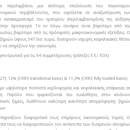
ριο περιλαμβάνει μια απότομη επιδείνωση του παγκόσμιο
κονομικού περιβάλλοντος, που οφείλεται σε αναζωπύρωση τω
ο κατακερματισμό του εμπορίου (περιλαμβανομένης της αύξηση
 στην προσφορά. Το εν λόγω σενάριο είναι βαρύτερο από τη
ιωδώς βαρύτερο από τις πρόσφατες μακροοικονομικές εξελίξεις. Ο
η ζημιών ύψους 547 δισ. ευρώ, διατηρούν ισχυρές κεφαλαιακές θέσει
ν να στηρίζουν την οικονομία.
κεντρωτικά για τις 64 συμμετέχουσες τράπεζες Ε.Ε./ ΕΟΧ):
7): 12% (CRR3 transitional basis) & 11,3% (CRR3 fully loaded basis).
η με υψηλότερα ποσοστά κερδοφορίας και κεφαλαιακής επάρκειας σ
η. Παρόλο που εμφανίζονται πιο ευαίσθητες στον κίνδυνο
τικές ζημίες, διαθέτουν καλύτερη ικανότητα απορρόφησης ζημιώ
ων.
πηρεάζουν διαφορετικά τους επιμέρους οικονομικούς τομείς. Ο
ότητά τους να διαφοροποιούν τον αντίκτυπο των δυσμενών σεναρίω