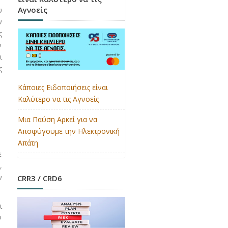
Αγνοείς
υ
ν
ς
ν
ι
ς
Κάποιες Ειδοποιήσεις είναι
Καλύτερο να τις Αγνοείς
Μια Παύση Αρκεί για να
Αποφύγουμε την Ηλεκτρονική
Απάτη
ε
,
ν
CRR3 / CRD6
ι
ν